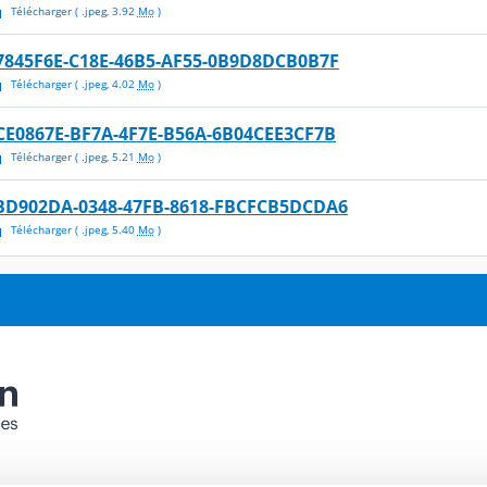
Télécharger
( .
jpeg
,
3.92
Mo
)
7845F6E-C18E-46B5-AF55-0B9D8DCB0B7F
Télécharger
( .
jpeg
,
4.02
Mo
)
CE0867E-BF7A-4F7E-B56A-6B04CEE3CF7B
Télécharger
( .
jpeg
,
5.21
Mo
)
BD902DA-0348-47FB-8618-FBCFCB5DCDA6
Télécharger
( .
jpeg
,
5.40
Mo
)