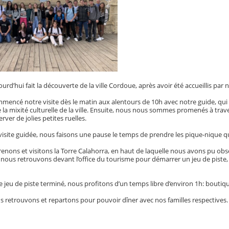
d’hui fait la découverte de la ville Cordoue, après avoir été accueillis par nos
encé notre visite dès le matin aux alentours de 10h avec notre guide, q
la mixité culturelle de la ville. Ensuite, nous nous sommes promenés à traver
rver de jolies petites ruelles.
 visite guidée, nous faisons une pause le temps de prendre les pique-nique q
enons et visitons la Torre Calahorra, en haut de laquelle nous avons pu obse
 nous retrouvons devant l’office du tourisme pour démarrer un jeu de piste, le
e jeu de piste terminé, nous profitons d’un temps libre d’environ 1h: boutiq
s retrouvons et repartons pour pouvoir dîner avec nos familles respectives