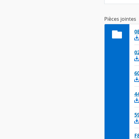
Pièces jointes
0
0
6
4
5
F