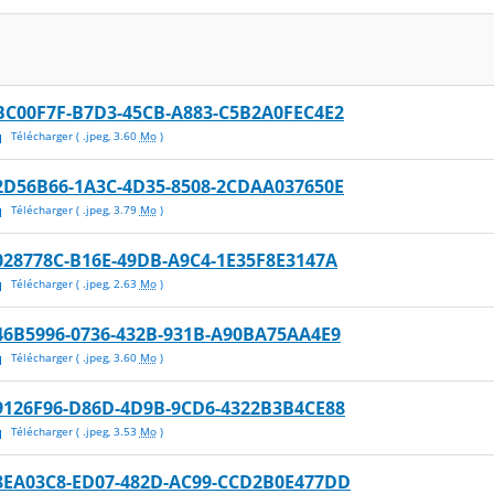
BC00F7F-B7D3-45CB-A883-C5B2A0FEC4E2
Télécharger
( .
jpeg
,
3.60
Mo
)
2D56B66-1A3C-4D35-8508-2CDAA037650E
Télécharger
( .
jpeg
,
3.79
Mo
)
028778C-B16E-49DB-A9C4-1E35F8E3147A
Télécharger
( .
jpeg
,
2.63
Mo
)
46B5996-0736-432B-931B-A90BA75AA4E9
Télécharger
( .
jpeg
,
3.60
Mo
)
9126F96-D86D-4D9B-9CD6-4322B3B4CE88
Télécharger
( .
jpeg
,
3.53
Mo
)
8EA03C8-ED07-482D-AC99-CCD2B0E477DD