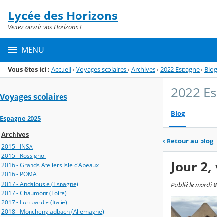
Panneau de gestion des cookies
Lycée des Horizons
Menu de la rubrique
Contenu
Venez ouvrir vos Horizons !
MENU
Vous êtes ici :
Accueil
›
Voyages scolaires
›
Archives
›
2022 Espagne
›
Blog
2022 E
Voyages scolaires
Blog
Espagne 2025
Archives
‹
Retour au blog
2015 - INSA
2015 - Rossignol
Jour 2,
2016 - Grands Ateliers Isle d'Abeaux
2016 - POMA
2017 - Andalousie (Espagne)
Publié le mardi 
2017 - Chaumont (Loire)
2017 - Lombardie (Italie)
2018 - Mönchengladbach (Allemagne)