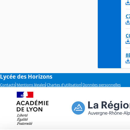
C
C
8
Lycée des Horizons
Contacts
Mentions légales
Chartes d'utilisation
Données personnelles