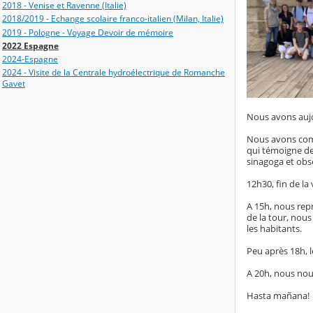
2018 - Venise et Ravenne (Italie)
2018/2019 - Echange scolaire franco-italien (Milan, Italie)
2019 - Pologne - Voyage Devoir de mémoire
2022 Espagne
2024-Espagne
2024 - Visite de la Centrale hydroélectrique de Romanche
Gavet
Nous avons aujour
Nous avons comm
qui témoigne de 
sinagoga et obse
12h30, fin de la
A 15h, nous repr
de la tour, nous
les habitants.
Peu après 18h, l
A 20h, nous nou
Hasta mañana!