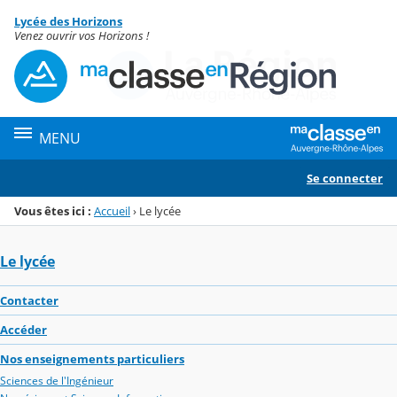
Panneau de gestion des cookies
Lycée des Horizons
Menu de la rubrique
Contenu
Venez ouvrir vos Horizons !
MENU
Se connecter
Vous êtes ici :
Accueil
›
Le lycée
Le lycée
Contacter
Accéder
Nos enseignements particuliers
Sciences de l'Ingénieur