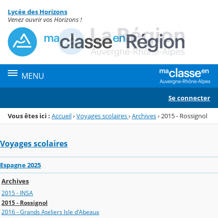
Panneau de gestion des cookies
Lycée des Horizons
Menu de la rubrique
Contenu
Venez ouvrir vos Horizons !
MENU
Se connecter
Vous êtes ici :
Accueil
›
Voyages scolaires
›
Archives
›
2015 - Rossignol
Voyages scolaires
Espagne 2025
Archives
2015 - INSA
2015 - Rossignol
2016 - Grands Ateliers Isle d'Abeaux