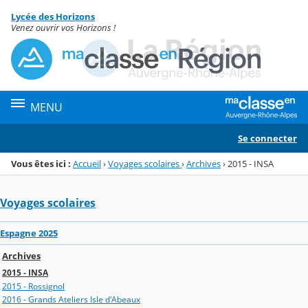
Panneau de gestion des cookies
Lycée des Horizons
Menu de la rubrique
Contenu
Venez ouvrir vos Horizons !
MENU
Se connecter
Vous êtes ici :
Accueil
›
Voyages scolaires
›
Archives
›
2015 - INSA
Voyages scolaires
Espagne 2025
Archives
2015 - INSA
2015 - Rossignol
2016 - Grands Ateliers Isle d'Abeaux