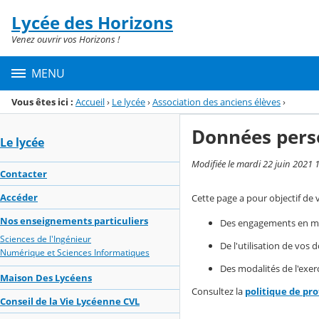
Panneau de gestion des cookies
Lycée des Horizons
Menu de la rubrique
Contenu
Venez ouvrir vos Horizons !
MENU
Vous êtes ici :
Accueil
›
Le lycée
›
Association des anciens élèves
›
Données pers
Le lycée
Modifiée le mardi 22 juin 2021 
Contacter
Accéder
Cette page a pour objectif de 
Nos enseignements particuliers
Des engagements en mat
Sciences de l'Ingénieur
De l'utilisation de vos
Numérique et Sciences Informatiques
Des modalités de l'exerc
Maison Des Lycéens
Consultez la
politique de pr
Conseil de la Vie Lycéenne CVL