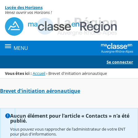
Panneau de gestion des cookies
Lycée des Horizons
Menu de la rubrique
Contenu
Venez ouvrir vos Horizons !
MENU
Se connecter
Vous êtes ici :
Accueil
›
Brevet d'initiation aéronautique
Brevet d'initiation aéronautique
Aucun élément pour l'article « Contacts » n'a été
publié.
Vous pouvez vous rapprocher de l'administrateur de votre ENT
pour plus d'informations.