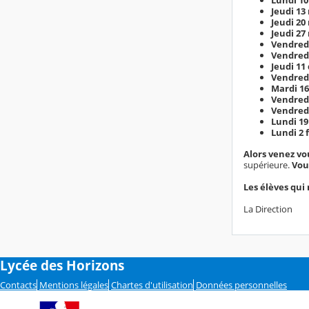
Jeudi 1
Jeudi 2
Jeudi 2
Vendred
Vendred
Jeudi 1
Vendred
Mardi 1
Vendredi
Vendredi
Lundi 19
Lundi 2 
Alors venez vo
supérieure.
Vou
Les élèves qui
La Direction
Lycée des Horizons
Contacts
Mentions légales
Chartes d'utilisation
Données personnelles