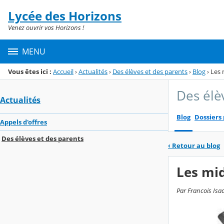
Panneau de gestion des cookies
Lycée des Horizons
Menu de la rubrique
Contenu
Venez ouvrir vos Horizons !
MENU
Vous êtes ici :
Accueil
›
Actualités
›
Des élèves et des parents
›
Blog
›
Les 
Des élè
Actualités
Blog
Dossiers
Appels d'offres
Des élèves et des parents
‹
Retour au blog
Les mid
Par Francois Isaa