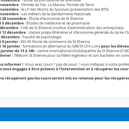
3 novembre
: l'Armée de l'Air, La Marine, l'Armée de Terre
0 novembre
: le LP des Monts du lyonnais (présentation des BTS)
7 novembre
: Les métiers de la Gendarmerie Nationale
i 28 novembre
: l’École d'économie de St Étienne
i 5 décembre
: Études de médecine et de pharmacie
1 décembre
: l'IAE de St Étienne (Institut d'administration des entreprises)
i 12 décembre
: classes prépa littéraires et d'économie générale du lycée Cl
6 décembre
: Faculté de psychologie
 9 janvier
: EKLYA l'école de commerce de St Etienne
 16 janvier
: formations en alternance du GRETA CFA Loire
pour les élève
 janvier
de 13 à 14h
: centre international d'ostéopathie de St Étienne (CID
février :
Télécom St Etienne pour sa filière ingénieur et son bachelor en co
us informer !
Vous avez cours ? pas de souci ! vous indiquez à votre professe
s vous engagez à être présent à l'intervention et à récupérer les cour
 ne récupèrent pas les cours seront mis en retenue pour les récupérer p