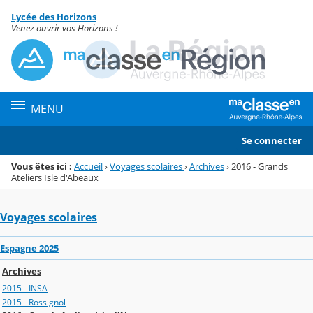
Panneau de gestion des cookies
Lycée des Horizons
Menu de la rubrique
Contenu
Venez ouvrir vos Horizons !
MENU
Se connecter
Vous êtes ici :
Accueil
›
Voyages scolaires
›
Archives
›
2016 - Grands
Ateliers Isle d'Abeaux
Voyages scolaires
Espagne 2025
Archives
2015 - INSA
2015 - Rossignol