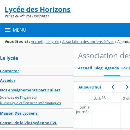
Panneau de gestion des cookies
Lycée des Horizons
Menu de la rubrique
Contenu
Venez ouvrir vos Horizons !
MENU
Vous êtes ici :
Accueil
›
Le lycée
›
Association des anciens élèves
›
Agend
Association de
Le lycée
Accueil
Blog
Agenda
For
Contacter
Accéder
Aujourd’hui
Nos enseignements particuliers
lun.
18
mar
Sciences de l'Ingénieur
Numérique et Sciences Informatiques
Sur la
journée
Maison Des Lycéens
Conseil de la Vie Lycéenne CVL