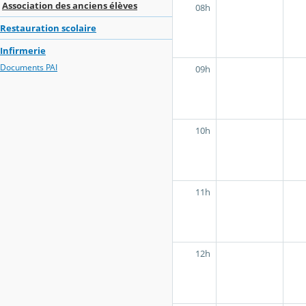
Association des anciens élèves
08h
Restauration scolaire
Infirmerie
Documents PAI
09h
10h
11h
12h