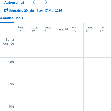
Aujourd’hui
Semaine 20 - du 11 au 17 Mai 2026
Semaine
Mois
lun.
mar.
mer.
ven.
sam.
dim.
jeu.
14
11
12
13
15
16
17
Sur la
journée
08h
09h
10h