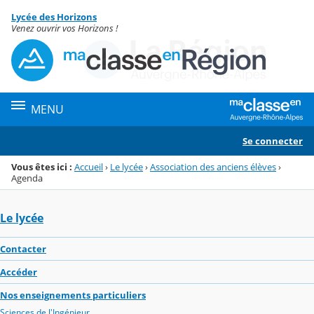
Panneau de gestion des cookies
Lycée des Horizons
Menu de la rubrique
Contenu
Venez ouvrir vos Horizons !
MENU
Se connecter
Vous êtes ici :
Accueil
›
Le lycée
›
Association des anciens élèves
›
Agenda
Le lycée
Contacter
Accéder
Nos enseignements particuliers
Sciences de l'Ingénieur